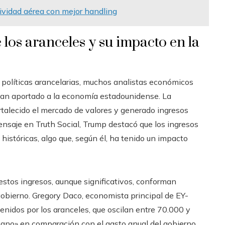
ividad aérea con mejor handling
 los aranceles y su impacto en la
olíticas arancelarias, muchos analistas económicos
han aportado a la economía estadounidense. La
rtalecido el mercado de valores y generado ingresos
mensaje en Truth Social, Trump destacó que los ingresos
históricas, algo que, según él, ha tenido un impacto
stos ingresos, aunque significativos, conforman
obierno. Gregory Daco, economista principal de EY-
enidos por los aranceles, que oscilan entre 70.000 y
éano» en comparación con el gasto anual del gobierno,