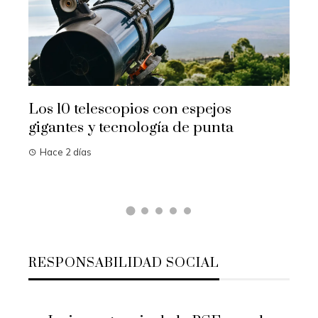
Al
re
c
Descubre los 10 animales con sentidos
que desafían la imaginación humana
Hace 4 días
RESPONSABILIDAD SOCIAL