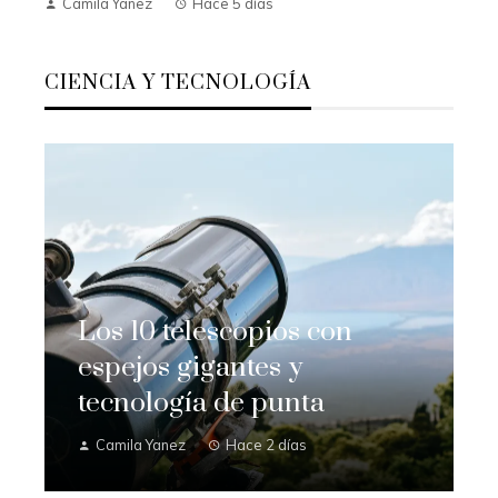
Camila Yanez
Hace 5 días
CIENCIA Y TECNOLOGÍA
Los 10 telescopios con
espejos gigantes y
tecnología de punta
Camila Yanez
Hace 2 días