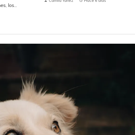
Camila Yanez
Hace 6 días
s, los...
s inventos accidentales más
Descubre los 10 a
fluyentes en la alimentación y la
que desafían la i
omunicación
Hace 3 días
Hace 1 semana