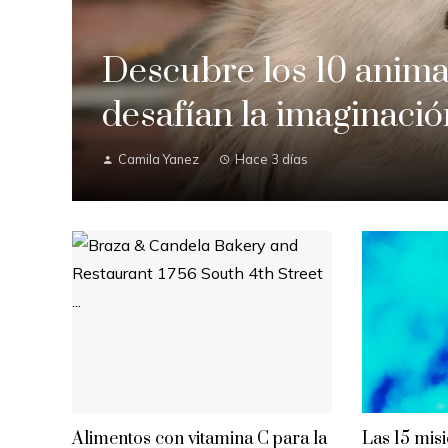
Descubre los 10 anima
desafían la imaginac
Camila Yanez
Hace 3 días
Alimentos con vitamina C para la
Las 15 mis