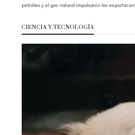
petróleo y el gas natural impulsaron las exportacione
CIENCIA Y TECNOLOGÍA
que
El impacto de 15 ecuaciones en la
Lo
smos
evolución del conocimiento y la
in
tecnología
c
Hace 6 días