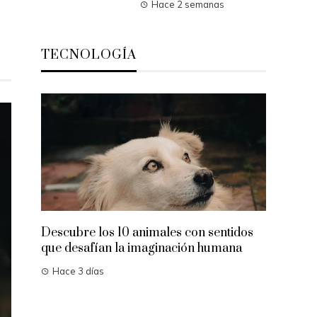
Hace 2 semanas
TECNOLOGÍA
Alimentos con vitamina C para la
reparación de tejidos y producció
colágeno
Hace 5 días
nimales con sentidos
maginación humana