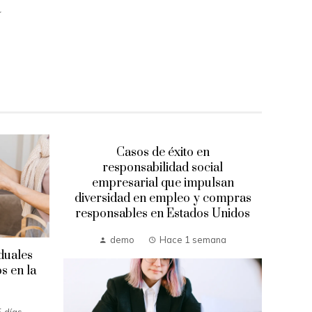
a
Casos de éxito en
responsabilidad social
empresarial que impulsan
diversidad en empleo y compras
responsables en Estados Unidos
demo
Hace 1 semana
duales
Lo
s en la
que 