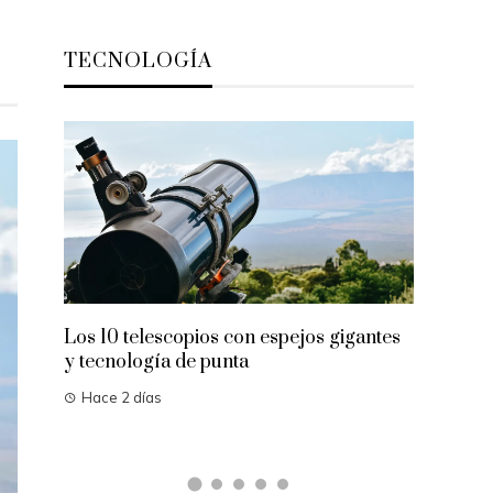
TECNOLOGÍA
Los 10 telescopios con espejos gigantes
Descubre
y tecnología de punta
que desa
Hace 2 días
Hace 4 