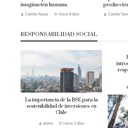
imaginación humana
producción
Camila Yanez
Hace 4 días
Camila Yan
RESPONSABILIDAD SOCIAL
ales
en la
intro
resp
as
La importancia de la RSE para la
sostenibilidad de inversiones en
Chile
demo
Hace 2 días