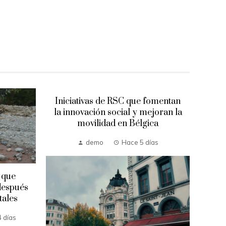
Iniciativas de RSC que fomentan
la innovación social y mejoran la
movilidad en Bélgica
demo
Hace 5 días
 que
Las
después
más 
tales
 días