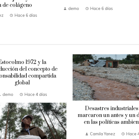
 de colágeno
demo
Hace 6 días
ez
Hace 6 días
Estocolmo 1972 y la
ducción del concepto de
onsabilidad compartida
global
demo
Hace 4 días
Desastres industriales
marcaron un antes y un 
en las políticas ambien
Camila Yanez
Hace 4