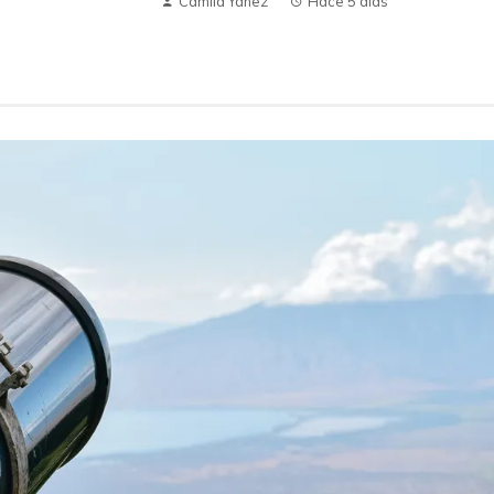
Camila Yanez
Hace 5 días
spaciales que
El impacto de 15 ecuaciones en la
ón del cosmos
evolución del conocimiento y la
tecnología
Hace 1 semana