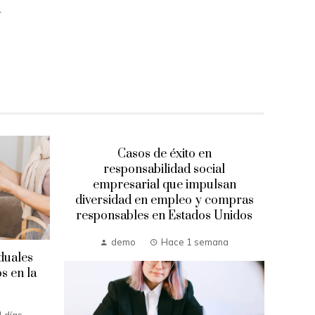
a
Casos de éxito en
responsabilidad social
empresarial que impulsan
diversidad en empleo y compras
responsables en Estados Unidos
demo
Hace 1 semana
duales
Lo
s en la
que 