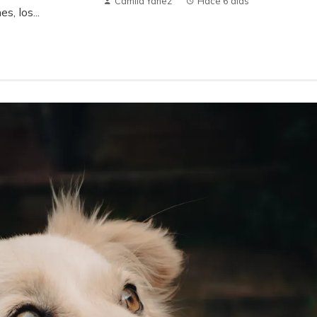
Camila Yanez
Hace 6 días
s, los...
ecuaciones en la
Los inventos accidentales más
ocimiento y la
influyentes en la alimentación y la
comunicación
Hace 1 semana