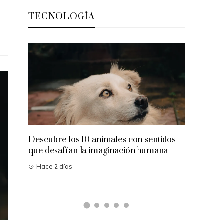
TECNOLOGÍA
Alimento
reparaci
colágen
Hace 4 
Descubre los 10 animales con sentidos
que desafían la imaginación humana
Hace 2 días