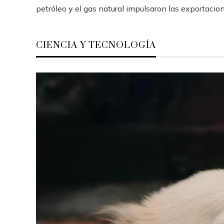
petróleo y el gas natural impulsaron las exportacione
CIENCIA Y TECNOLOGÍA
as 15 misiones espaciales que
El impacto de 15 
ambiaron la visión del cosmos
evolución del con
tecnología
Hace 4 días
Hace 6 días