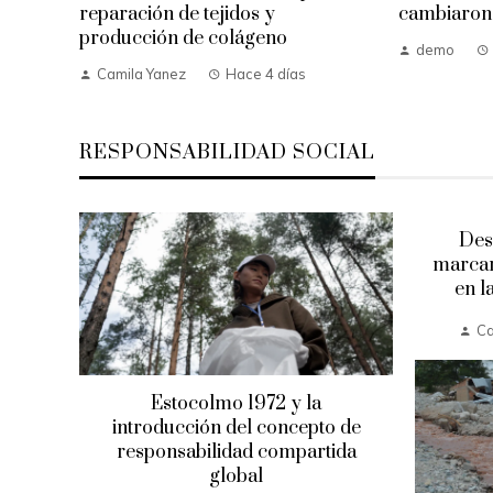
reparación de tejidos y
cambiaron 
producción de colágeno
demo
Camila Yanez
Hace 4 días
RESPONSABILIDAD SOCIAL
res
Des
ustos
marcar
en l
a
Ca
Estocolmo 1972 y la
introducción del concepto de
responsabilidad compartida
global