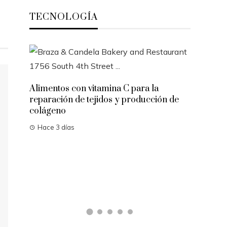
TECNOLOGÍA
Alimentos con vitamina C para la
reparación de tejidos y producción de
colágeno
Hace 3 días
on el
Las 15 m
cambiaro
Hace 4 