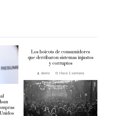
Los boicots de consumidores
que derribaron sistemas injustos
y corruptos
demo
Hace 1 semana
al
L
lsan
m
compras
 Unidos