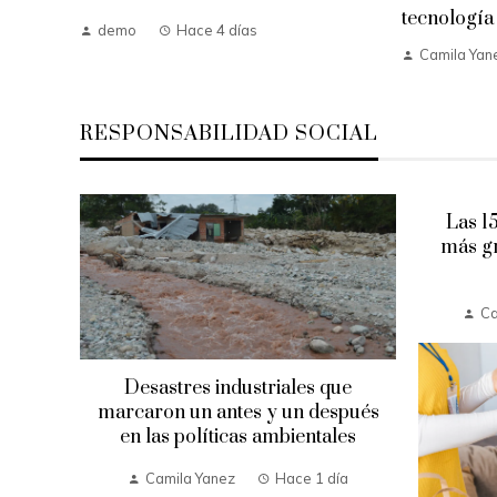
tecnología
demo
Hace 4 días
Camila Yan
RESPONSABILIDAD SOCIAL
el
Las 1
da
más gr
mana
Ca
Desastres industriales que
marcaron un antes y un después
en las políticas ambientales
Camila Yanez
Hace 1 día