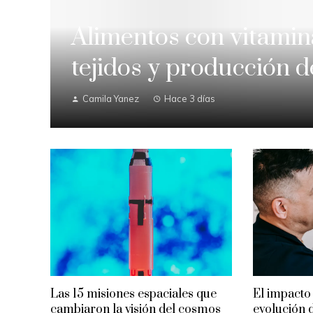
Alimentos con vitamin
tejidos y producción 
Camila Yanez
Hace 3 días
Las 15 misiones espaciales que
El impacto 
cambiaron la visión del cosmos
evolución 