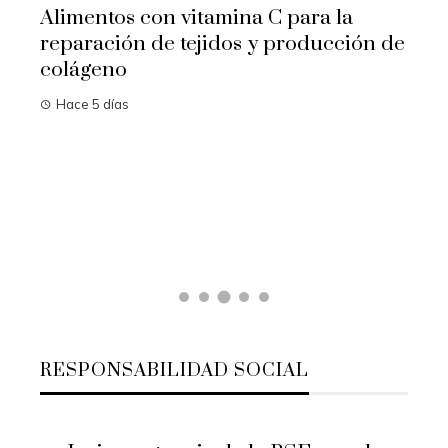
Alimentos con vitamina C para la
reparación de tejidos y producción de
colágeno
Hace 5 días
idos
Las
na
cam
Ha
RESPONSABILIDAD SOCIAL