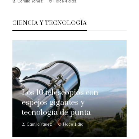
Camila Yanez
Hace 4 días
CIENCIA Y TECNOLOGÍA
Los 10 telescopios con
espejos gigantes y
tecnología de punta
Camila Yanez
Hace 1 día