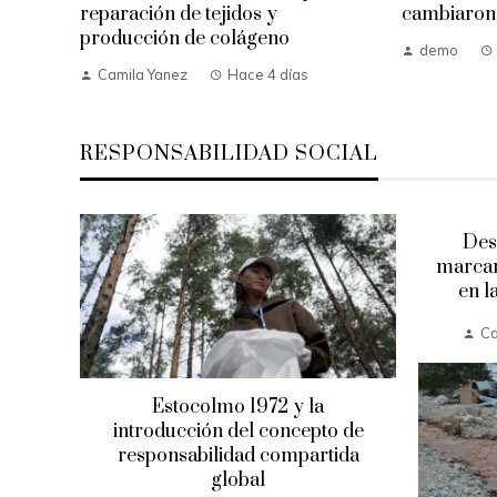
reparación de tejidos y
cambiaron 
producción de colágeno
demo
Camila Yanez
Hace 4 días
RESPONSABILIDAD SOCIAL
res
Des
ustos
marcar
en l
a
Ca
Estocolmo 1972 y la
introducción del concepto de
responsabilidad compartida
global