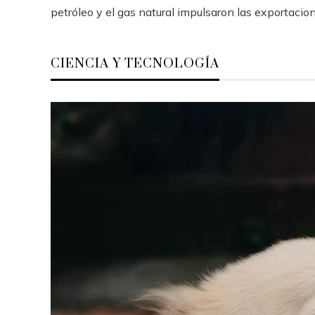
petróleo y el gas natural impulsaron las exportacione
CIENCIA Y TECNOLOGÍA
as 15 misiones espaciales que
El impacto de 15 
ambiaron la visión del cosmos
evolución del con
tecnología
Hace 5 días
Hace 6 días