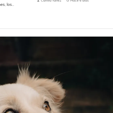
Camila Yanez
Hace 6 días
s, los...
ecuaciones en la
Los inventos accidentales más
ocimiento y la
influyentes en la alimentación y la
comunicación
Hace 1 semana