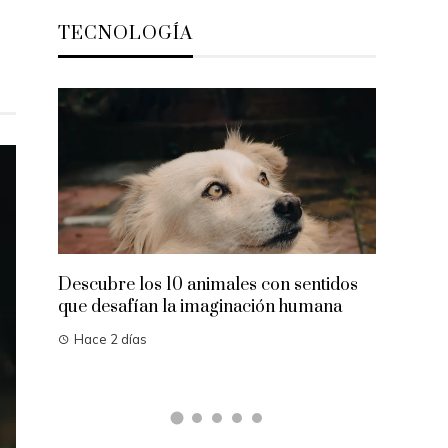
TECNOLOGÍA
Alimento
reparaci
colágen
Hace 4 
Descubre los 10 animales con sentidos
que desafían la imaginación humana
Hace 2 días