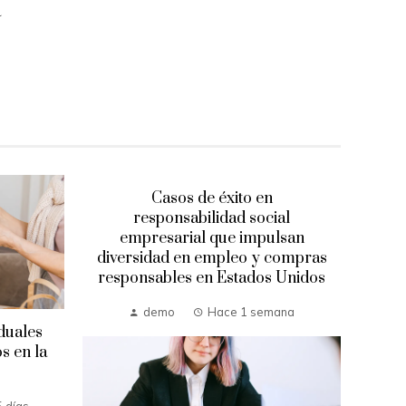
a
Casos de éxito en
responsabilidad social
empresarial que impulsan
diversidad en empleo y compras
responsables en Estados Unidos
demo
Hace 1 semana
duales
Lo
s en la
que 