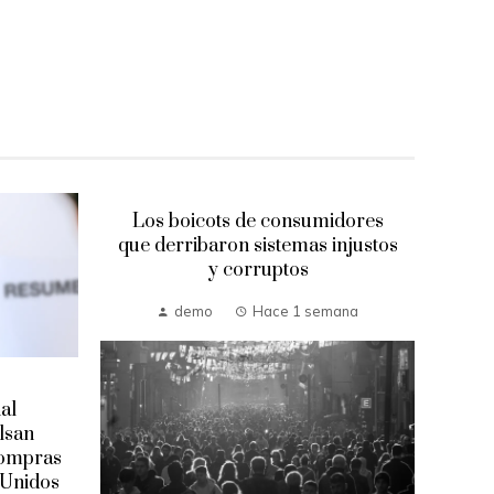
Los boicots de consumidores
que derribaron sistemas injustos
y corruptos
demo
Hace 1 semana
al
L
lsan
m
compras
 Unidos