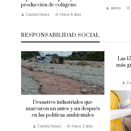
producción de colágeno
demo
Camila Yanez
Hace 4 días
RESPONSABILIDAD SOCIAL
el
Las 1
da
más gr
mana
Ca
Desastres industriales que
marcaron un antes y un después
en las políticas ambientales
Camila Yanez
Hace 2 días