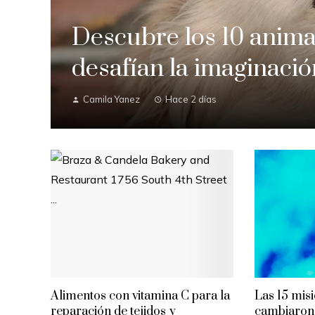
Descubre los 10 anima
desafían la imaginac
Camila Yanez
Hace 2 días
Alimentos con vitamina C para la
Las 15 mis
reparación de tejidos y
cambiaron 