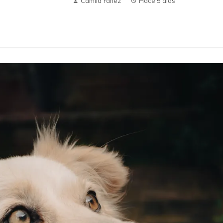
Camila Yanez
Hace 5 días
a
Los inventos accidentales más
Descub
influyentes en la alimentación y la
que de
comunicación
Hace 
Hace 1 semana