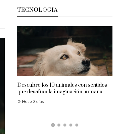
TECNOLOGÍA
Alimentos con vitamina
reparación de tejidos 
colágeno
Hace 4 días
re los 10 animales con sentidos
safían la imaginación humana
2 días