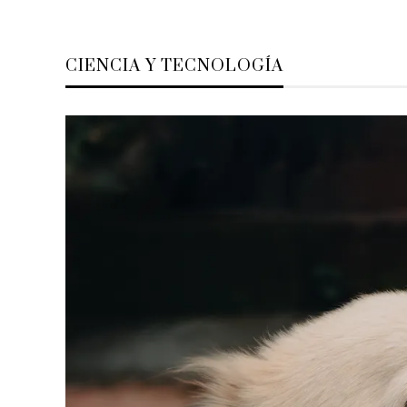
CIENCIA Y TECNOLOGÍA
 espaciales que
El impacto de 15 ecuaciones en l
sión del cosmos
evolución del conocimiento y la
tecnología
Hace 5 días