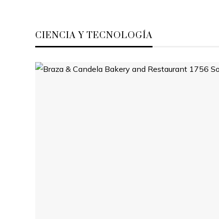
CIENCIA Y TECNOLOGÍA
os 10 ordenadores que impulsaron el
vance tecnológico global
Comer saludable:
Hace 1 semana
alimentación bala
Hace 1 semana