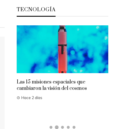
TECNOLOGÍA
n de
Las 15 misiones espaciales que
Los inve
cambiaron la visión del cosmos
influyen
comunic
Hace 2 días
Hace 6 