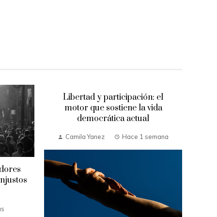
Libertad y participación: el
motor que sostiene la vida
democrática actual
Camila Yanez
Hace 1 semana
idores
El i
njustos
soc
para
l
as