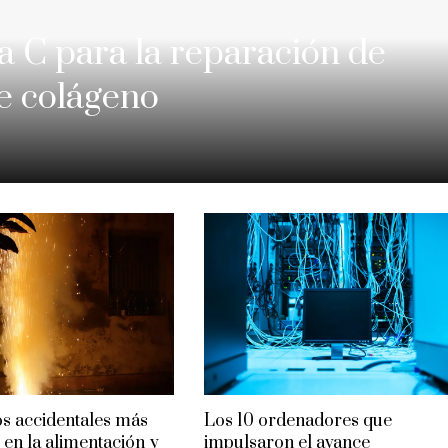
a C para la reparación de
de colágeno
os accidentales más
Los 10 ordenadores que
 en la alimentación y
impulsaron el avance