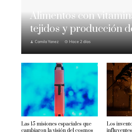
Alimentos con vitamin
tejidos y producción 
Camila Yanez
Hace 2 días
Las 15 misiones espaciales que
Los invent
cambiaron la visión del cosmos
influyentes