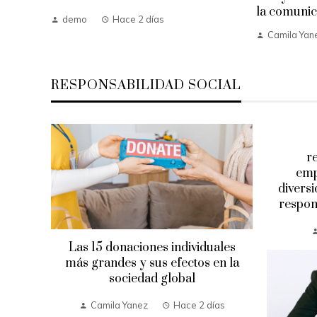
la comunic
demo
Hace 2 días
Camila Yan
RESPONSABILIDAD SOCIAL
lidad
cios
r
una y
emp
na
divers
respon
anas
Las 15 donaciones individuales
más grandes y sus efectos en la
sociedad global
Camila Yanez
Hace 2 días