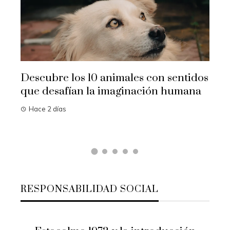
Ali
rep
col
Ha
Descubre los 10 animales con sentidos
que desafían la imaginación humana
Hace 2 días
RESPONSABILIDAD SOCIAL