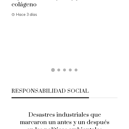
colágeno
Hace 3 días
n el
Las
cam
Ha
RESPONSABILIDAD SOCIAL
Desastres industriales que
marcaron un antes y un después