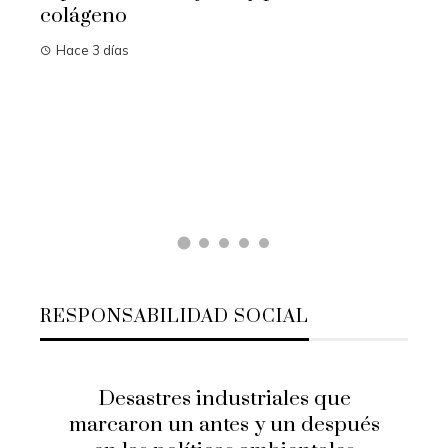
colágeno
Hace 3 días
 el
Las 
camb
Hac
RESPONSABILIDAD SOCIAL
Desastres industriales que
marcaron un antes y un después