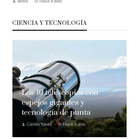
demo
Hace 4 días
CIENCIA Y TECNOLOGÍA
Los 10 telescopios con
espejos gigantes y
tecnología de punta
Camila Yanez
Hace 3 días