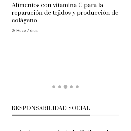
Alimentos con vitamina C para la
reparación de tejidos y producción de
colágeno
Hace 7 días
idos
Las
na
cam
Ha
RESPONSABILIDAD SOCIAL