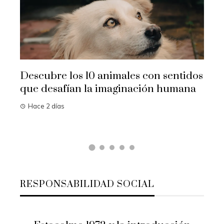
Ali
rep
col
Ha
Descubre los 10 animales con sentidos
que desafían la imaginación humana
Hace 2 días
RESPONSABILIDAD SOCIAL