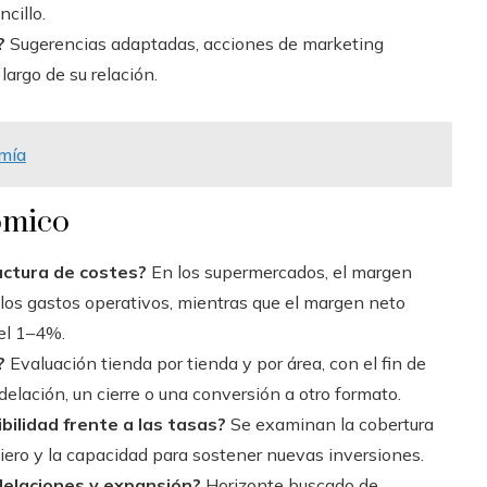
cillo.
?
Sugerencias adaptadas, acciones de marketing
largo de su relación.
omía
ómico
uctura de costes?
En los supermercados, el margen
a los gastos operativos, mientras que el margen neto
el 1–4%.
?
Evaluación tienda por tienda y por área, con el fin de
elación, un cierre o una conversión a otro formato.
bilidad frente a las tasas?
Se examinan la cobertura
iero y la capacidad para sostener nuevas inversiones.
delaciones y expansión?
Horizonte buscado de