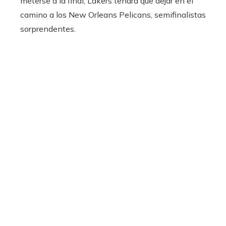
meterse a la final, Lakers tendrá que dejar en el
camino a los New Orleans Pelicans, semifinalistas
sorprendentes.