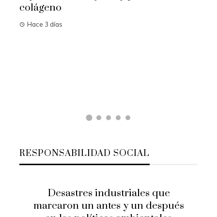
colágeno
Hace 3 días
n el
Las
cam
Ha
RESPONSABILIDAD SOCIAL
Desastres industriales que
marcaron un antes y un después